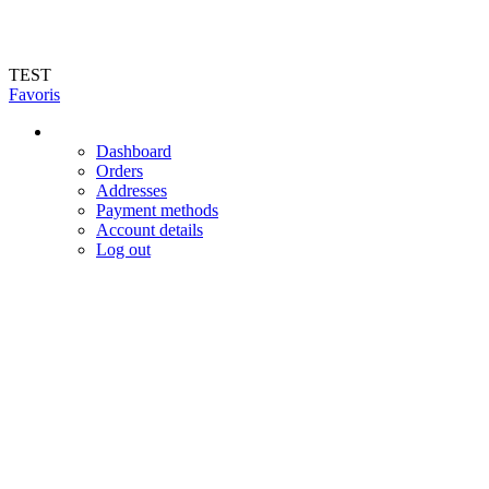
Livraison en 72h (hors jours féries et week-end). Livraison du mardi au vendr
TEST
Favoris
Dashboard
Orders
Addresses
Payment methods
Account details
Log out