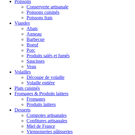
Poissons
Conserverie artisanale
Poissons cuisinés
Poissons frais
Viandes
Abats
Agneau
Barbecue
Boeuf
Porc
Produits salés et fumés
Saucisses
Veau
Volailles
Découpe de volaille
Volaille entière
Plats cuisinés
Fromages & Produits laitiers
Fromages
Produits laitiers
Desserts
Compotes artisanales
Confitures artisanales
Miel de France
Viennoiseries pâtisseries