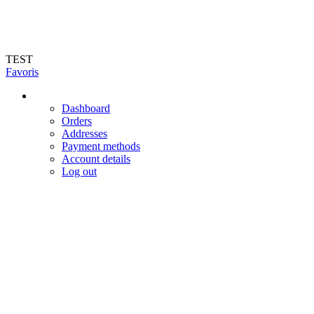
Livraison en 72h (hors jours féries et week-end). Livraison du mardi au
vendredi dans toute la France
TEST
Favoris
Dashboard
Orders
Addresses
Payment methods
Account details
Log out