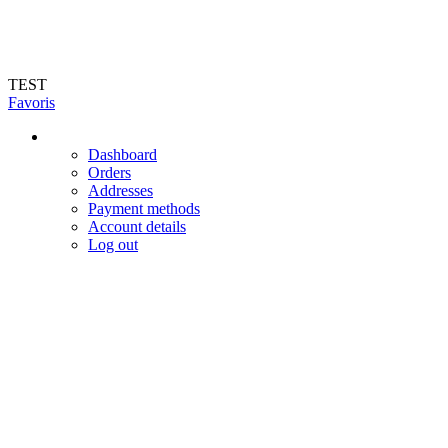
Livraison en 72h (hors jours féries et week-end). Livraison du mardi au
vendredi dans toute la France
TEST
Favoris
Dashboard
Orders
Addresses
Payment methods
Account details
Log out