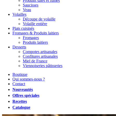
Produits salés et fumés
Saucisses
Veau
Volailles
Découpe de volaille
Volaille entière
Plats cuisinés
Fromages & Produits laitiers
Fromages
Produits laitiers
Desserts
Compotes artisanales
Confitures artisanales
Miel de France
Viennoiseries pâtisseries
Boutique
Qui sommes-nous ?
Contact
Nouveautés
Offres spéciales
Recettes
Catalogue