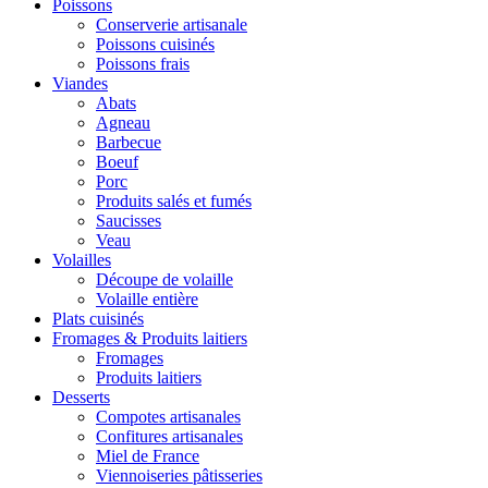
Poissons
Conserverie artisanale
Poissons cuisinés
Poissons frais
Viandes
Abats
Agneau
Barbecue
Boeuf
Porc
Produits salés et fumés
Saucisses
Veau
Volailles
Découpe de volaille
Volaille entière
Plats cuisinés
Fromages & Produits laitiers
Fromages
Produits laitiers
Desserts
Compotes artisanales
Confitures artisanales
Miel de France
Viennoiseries pâtisseries