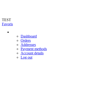
Livraison en 72h (hors jours féries et week-end). Livraison du mardi au
vendredi dans toute la France
TEST
Favoris
Dashboard
Orders
Addresses
Payment methods
Account details
Log out