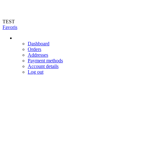
Livraison en 72h (hors jours féries et week-end). Livraison du mardi au vendr
TEST
Favoris
Dashboard
Orders
Addresses
Payment methods
Account details
Log out