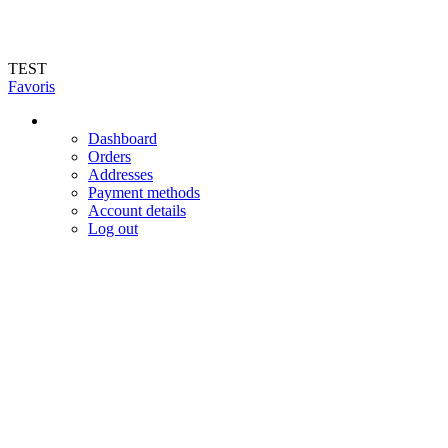
Livraison en 72h (hors jours féries et week-end). Livraison du mardi au vendr
TEST
Favoris
Dashboard
Orders
Addresses
Payment methods
Account details
Log out