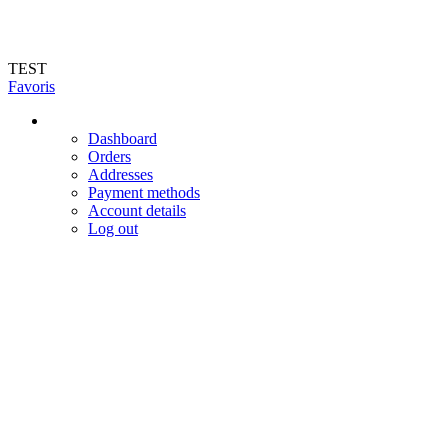
Livraison en 72h (hors jours féries et week-end). Livraison du mardi au vendr
TEST
Favoris
Dashboard
Orders
Addresses
Payment methods
Account details
Log out