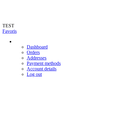
Livraison en 72h (hors jours féries et week-end). Livraison du mardi au
vendredi dans toute la France
TEST
Favoris
Dashboard
Orders
Addresses
Payment methods
Account details
Log out