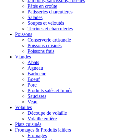
Jambons, saucissons, rosettes
Pâtés en croûte
Pâtisseries charcutières
Salades
Soupes et veloutés
Terrines et charcuteries
Poissons
Conserverie artisanale
Poissons cuisinés
Poissons frais
Viandes
Abats
Agneau
Barbecue
Boeuf
Porc
Produits salés et fumés
Saucisses
Veau
Volailles
Découpe de volaille
Volaille entière
Plats cuisinés
Fromages & Produits laitiers
Fromages