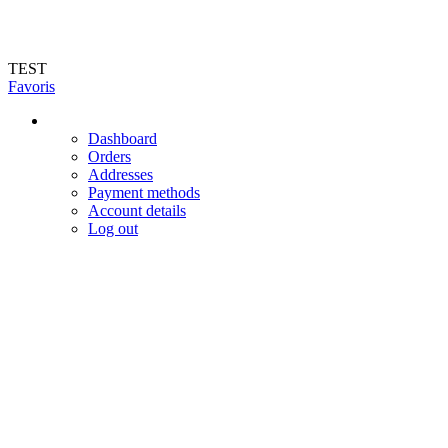
Livraison en 72h (hors jours féries et week-end). Livraison du mardi au vendr
TEST
Favoris
Dashboard
Orders
Addresses
Payment methods
Account details
Log out