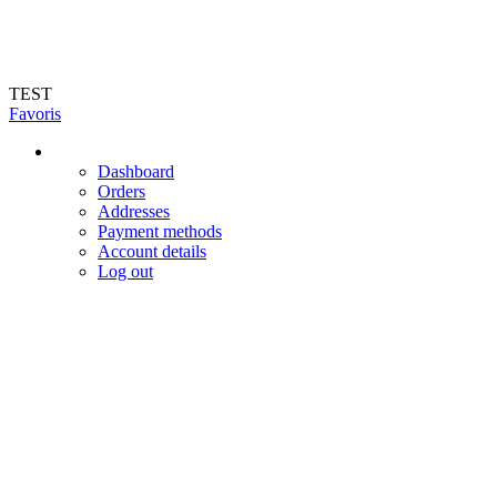
Livraison en 72h (hors jours féries et week-end). Livraison du mardi au
vendredi dans toute la France
TEST
Favoris
Dashboard
Orders
Addresses
Payment methods
Account details
Log out