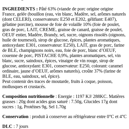
INGREDIENTS :
Pâté 63% (viande de porc origine origine
France, gelée (bouillon (eau, vin blanc, Madère, sel, arômes naturels
(dont CELERI), conservateurs: E250 et E202, gélifiant: E407),
gélatine porcine), mousse de foie de volaille 10% (foie de poulet,
gras de porc, LAIT, CREME, graisse de canard, graisse de poulet,
OEUF entier, Madère, Brandy, sel, sucre, oignons rissolés (oignons,
huile de tournesol), sirop de glucose, épices, plantes aromatiques,
antioxydant: E301, conservateur: E250), LAIT, gras de porc, farine
de BLE, champignons noirs, eau, foie de porc, blanc d’OEUF,
couenne de porc, PISTACHE 0,9%, plantes aromatiques, sel, vin
blanc, sucre, saindoux, épices, vinaigre de vin rouge, sirop de
glucose, antioxydant: E301, conservateur: E250, colorant: caramel
ordinaire, jaune d’OEUF, arômes naturels), croûte 37% (farine de
BLE, eau, saindoux, sel, épice).
Peut contenir des traces de moutarde, fruits à coque, poisson,
mollusques et crustacés.
Composition nutritionnelle
: Energie : 1197 KJ/ 288KC. Matières
grasses : 20g dont acides gras saturé : 7.50g, Glucides 17g dont
sucres : 1g, Protéines 9g, Sel 1.70g
Conservation
: produit à conserver au réfrigérateur entre 0°C et 4°C
DLC
: 7 jours