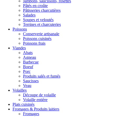
Jambons, saucissons, rosettes
Pâtés en croûte
Pâtisseries charcutières
Salades
Soupes et veloutés
Terrines et charcuteries
Poissons
Conserverie artisanale
Poissons cuisinés
Poissons frais
Viandes
Abats
Agneau
Barbecue
Boeuf
Porc
Produits salés et fumés
Saucisses
Veau
Volailles
Découpe de volaille
Volaille entière
Plats cuisinés
Fromages & Produits laitiers
Fromages